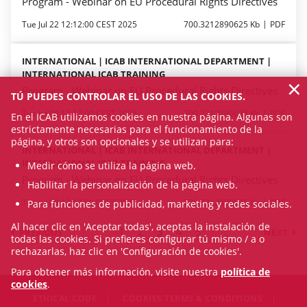
Program - Webinar on EU Procedural Rights Directives
Tue Jul 22 12:12:00 CEST 2025
700.3212890625 Kb
PDF
INTERNATIONAL | ICAB INTERNATIONAL DEPARTMENT |
INTERNATIONAL ICAB TRAINING
×
Program - Webinar on EU Procedural Rights Directives
TÚ PUEDES CONTROLAR EL USO DE LAS COOKIES.
Tue Jul 08 12:12:00 CEST 2025
700.3212890625 Kb
PDF
En el ICAB utilizamos cookies en nuestra página. Algunas son
estrictamente necesarias para el funcionamiento de la
página, y otros son opcionales y se utilizan para:
INTERNATIONAL | ICAB INTERNATIONAL DEPARTMENT |
INTERNATIONAL ICAB TRAINING
Medir cómo se utiliza la página web.
Program - Webinar on EU Procedural Rights Directives
Habilitar la personalización de la página web.
Tue Jul 08 12:12:00 CEST 2025
700.3212890625 Kb
PDF
Para funciones de publicidad, marketing y redes sociales.
Al hacer clic en 'Aceptar todas', aceptas la instalación de
1
2
3
4
5
PREVIOUS
NEXT
todas las cookies. Si prefieres configurar tú mismo / a o
rechazarlas, haz clic en 'Configuración de cookies'.
Para obtener más información, visite nuestra
política de
cookies
.
ETHICAL CODE
COOKIES TERMS & CONDITIONS