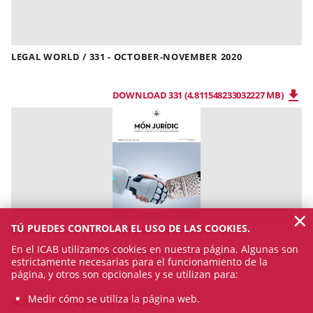
LEGAL WORLD / 331 - OCTOBER-NOVEMBER 2020
DOWNLOAD 331 (4.811548233032227 MB)
×
TÚ PUEDES CONTROLAR EL USO DE LAS COOKIES.
LEGAL WORLD / 319 - OCTOBER-NOVEMBER 2018
En el ICAB utilizamos cookies en nuestra página. Algunas son
EDITORIAL:
Em trobaré un dia un robot assegut a la meva
estrictamente necesarias para el funcionamiento de la
cadira?
página, y otros son opcionales y se utilizan para:
Medir cómo se utiliza la página web.
ACTUALITAT:
Novetats legislatives