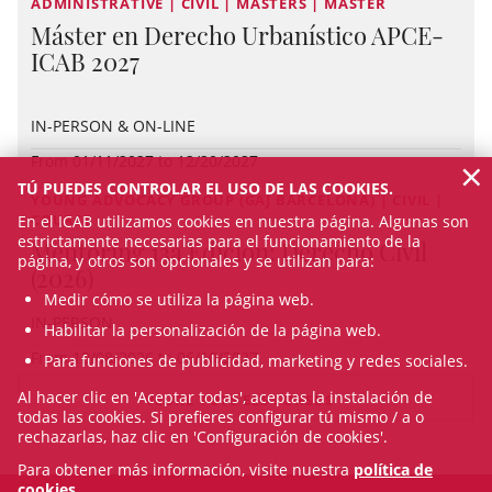
ADMINISTRATIVE | CIVIL | MASTERS | MASTER
Máster en Derecho Urbanístico APCE-
ICAB 2027
IN-PERSON & ON-LINE
×
From 01/11/2027 to 12/20/2027
TÚ PUEDES CONTROLAR EL USO DE LAS COOKIES.
YOUNG ADVOCACY GROUP (GAJ BARCELONA) | CIVIL |
COURSE
En el ICAB utilizamos cookies en nuestra página. Algunas son
estrictamente necesarias para el funcionamiento de la
Mentoring 13a Edición: Derecho Civil
página, y otros son opcionales y se utilizan para:
(2026)
Medir cómo se utiliza la página web.
IN-PERSON
Habilitar la personalización de la página web.
From 10/08/2026 to 06/10/2027
Para funciones de publicidad, marketing y redes sociales.
Al hacer clic en 'Aceptar todas', aceptas la instalación de
VEURE TOTS ELS CURSOS
todas las cookies. Si prefieres configurar tú mismo / a o
rechazarlas, haz clic en 'Configuración de cookies'.
Para obtener más información, visite nuestra
política de
cookies
.