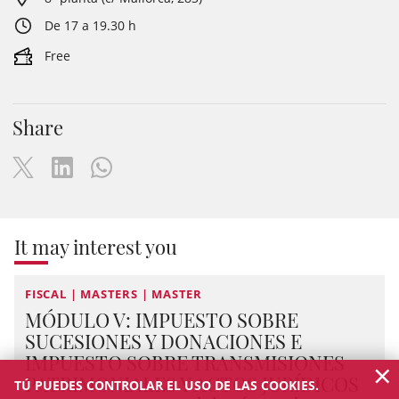
De 17 a 19.30 h
Free
Share
It may interest you
FISCAL | MASTERS | MASTER
MÓDULO V: IMPUESTO SOBRE
SUCESIONES Y DONACIONES E
IMPUESTO SOBRE TRANSMISIONES
×
PATRIMONIALES Y ACTOS JURÍDICOS
TÚ PUEDES CONTROLAR EL USO DE LAS COOKIES.