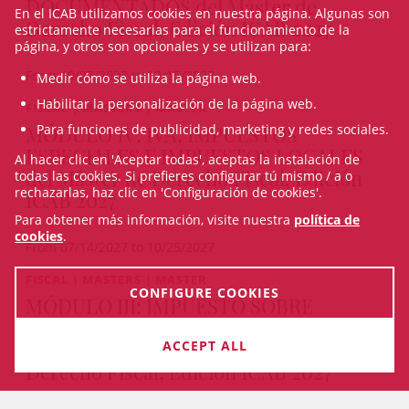
DOCUMENTADOS del Máster de
En el ICAB utilizamos cookies en nuestra página. Algunas son
Derecho Fiscal, Edición ICAB 2027
estrictamente necesarias para el funcionamiento de la
página, y otros son opcionales y se utilizan para:
From 10/27/2027 to 12/15/2027
Medir cómo se utiliza la página web.
Habilitar la personalización de la página web.
FISCAL | MASTERS | MASTER
MÓDULO IV: IVA, IMPUESTOS
Para funciones de publicidad, marketing y redes sociales.
ESPECIALES E IMPUESTOS LOCALES
Al hacer clic en 'Aceptar todas', aceptas la instalación de
del Máster de Derecho Fiscal, Edición
todas las cookies. Si prefieres configurar tú mismo / a o
rechazarlas, haz clic en 'Configuración de cookies'.
ICAB 2027
Para obtener más información, visite nuestra
política de
cookies
.
From 07/14/2027 to 10/25/2027
FISCAL | MASTERS | MASTER
CONFIGURE COOKIES
MÓDULO III: IMPUESTO SOBRE
SOCIEDADES Y FISCALIDAD DE LOS
NO RESIDENTES del Máster de
ACCEPT ALL
Derecho Fiscal, Edición ICAB 2027
IN-PERSON & ON-LINE