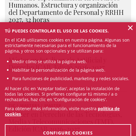
Humanos. Estructura y organización
del Departamento de Personal y RRHH
2027, 32 horas
×
IN-PERSON & ON-LINE
TÚ PUEDES CONTROLAR EL USO DE LAS COOKIES.
En el ICAB utilizamos cookies en nuestra página. Algunas son
From 01/15/2027 to 05/21/2027
estrictamente necesarias para el funcionamiento de la
página, y otros son opcionales y se utilizan para:
TIC | MASTERS | MASTER
Máster en Inteligencia Artificial y
Medir cómo se utiliza la página web.
Derecho ICAB, Edició 2026-2027
Habilitar la personalización de la página web.
Para funciones de publicidad, marketing y redes sociales.
Al hacer clic en 'Aceptar todas', aceptas la instalación de
todas las cookies. Si prefieres configurar tú mismo / a o
From 10/06/2026 to 06/17/2027
rechazarlas, haz clic en 'Configuración de cookies'.
TIC | MASTERS | MASTER
Para obtener más información, visite nuestra
política de
Máster en Derecho de las Tecnologías,
cookies
.
Media y Telecomunicaciones (TMT),
Edición ICAB 2026-2027
CONFIGURE COOKIES