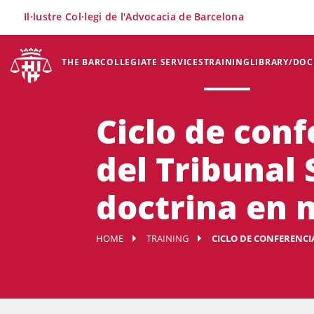
×
Il·lustre Col·legi de l'Advocacia de Barcelona
THE BAR
COLLEGIATE SERVICES
TRAINING
LIBRARY/DO
Ciclo de conf
del Tribunal
doctrina en 
HOME
TRAINING
CICLO DE CONFERENCIAS