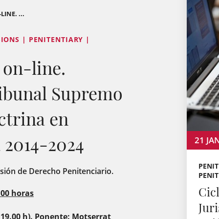
INE. ...
IONS | PENITENTIARY |
 on-line.
ribunal Supremo
ctrina en
a 2014-2024
21
JA
PENI
isión de Derecho Penitenciario.
PENIT
Cic
:00 horas
Jur
 19.00 h). Ponente: Motserrat