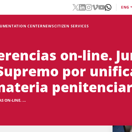
ENG
CUMENTATION CENTER
NEWS
CITIZEN SERVICES
erencias on-line. J
 Supremo por unific
materia penitenciar
 ON-LINE. ...