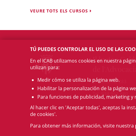
VEURE TOTS ELS CURSOS
TÚ PUEDES CONTROLAR EL USO DE LAS COO
Il·lustre Col·l
En el ICAB utilizamos cookies en nuestra pági
utilizan para:
de l'Advocaci
Medir cómo se utiliza la página web.
c/ Mallorca, 283
08037 Barcelona
Habilitar la personalización de la página we
Tel. 934 961 880
Para funciones de publicidad, marketing y 
Al hacer clic en 'Aceptar todas', aceptas la ins
de cookies'.
Para obtener más información, visite nuestra