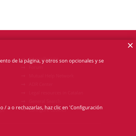
×
Intercollegiate
ento de la página, y otros son opcionales y se
Forum
Mutual Help Network
ADR Center
Legal resources in Catalan
General Search
o / a o rechazarlas, haz clic en 'Configuración
p)
Configure cookies