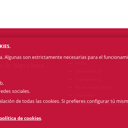
KIES.
egi
Contact
na. Algunas son estrictamente necesarias para el funcionami
a de Barcelona
FAQs
Work with us
Transparency
b.
Room reservations
redes sociales.
Advertise
talación de todas las cookies. Si prefieres configurar tú mism
GAJ (Young Advocacy Grou
política de cookies
.