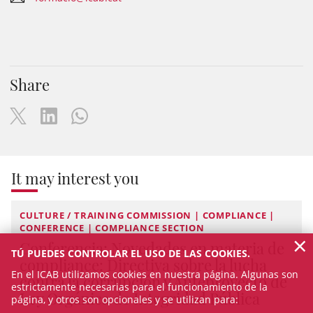
Share
It may interest you
CULTURE / TRAINING COMMISSION | COMPLIANCE |
CONFERENCE | COMPLIANCE SECTION
×
Conferencia: Novedades en materia de
TÚ PUEDES CONTROLAR EL USO DE LAS COOKIES.
compliance: Directiva sobre la lucha
En el ICAB utilizamos cookies en nuestra página. Algunas son
contra la corrupción y Anteproyecto de
estrictamente necesarias para el funcionamiento de la
Ley Orgánica de Integridad Pública
página, y otros son opcionales y se utilizan para: