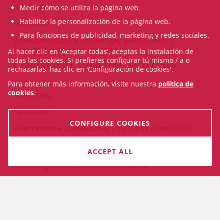
IN-PERSON
Medir cómo se utiliza la página web.
Habilitar la personalización de la página web.
10/27/2026
Para funciones de publicidad, marketing y redes sociales.
YOUNG ADVOCACY GROUP (GAJ BARCELONA) |
PENITENTIARY | CONFERENCE
Al hacer clic en 'Aceptar todas', aceptas la instalación de
todas las cookies. Si prefieres configurar tú mismo / a o
Conferencia: Hoja Histórico Penal
rechazarlas, haz clic en 'Configuración de cookies'.
Para obtener más información, visite nuestra
política de
cookies
.
IN-PERSON
10/22/2026
CONFIGURE COOKIES
ARBITRATION COMMISSION | CULTURE / TRAINING
COMMISSION | CONGRESS
International Arbitration Congress
ACCEPT ALL
2026. Quo Vadis Arbitration
From 10/22/2026 to 10/23/2026
VEURE TOTS ELS CURSOS