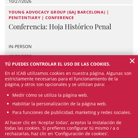
10/27/2026
YOUNG ADVOCACY GROUP (GAJ BARCELONA) |
PENITENTIARY | CONFERENCE
Conferencia: Hoja Histórico Penal
IN-PERSON
×
10/22/2026
TÚ PUEDES CONTROLAR EL USO DE LAS COOKIES.
CULTURE / TRAINING COMMISSION | FISCAL |
CONFERENCE | FISCAL AND FINANCIAL LAW SECTION
En el ICAB utilizamos cookies en nuestra página. Algunas son
estrictamente necesarias para el funcionamiento de la
Tertulia Fiscal on-line (jueves 8 de
página, y otros son opcionales y se utilizan para:
octubre)
Medir cómo se utiliza la página web.
ONLINE
Habilitar la personalización de la página web.
10/08/2026
Para funciones de publicidad, marketing y redes sociales.
Al hacer clic en 'Aceptar todas', aceptas la instalación de
VEURE TOTS ELS CURSOS
todas las cookies. Si prefieres configurar tú mismo / a o
rechazarlas, haz clic en 'Configuración de cookies'.