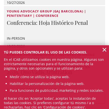
10/27/2026
YOUNG ADVOCACY GROUP (GAJ BARCELONA) |
PENITENTIARY | CONFERENCE
Conferencia: Hoja Histórico Penal
IN-PERSON
×
10/22/2026
TÚ PUEDES CONTROLAR EL USO DE LAS COOKIES.
ARBITRATION COMMISSION | CULTURE / TRAINING
COMMISSION | CONGRESS
En el ICAB utilizamos cookies en nuestra página. Algunas son
estrictamente necesarias para el funcionamiento de la
International Arbitration Congress
página, y otros son opcionales y se utilizan para:
2026. Quo Vadis Arbitration
Medir cómo se utiliza la página web.
Habilitar la personalización de la página web.
From 10/22/2026 to 10/23/2026
Para funciones de publicidad, marketing y redes sociales.
Al hacer clic en 'Aceptar todas', aceptas la instalación de
VEURE TOTS ELS CURSOS
todas las cookies. Si prefieres configurar tú mismo / a o
rechazarlas, haz clic en 'Configuración de cookies'.