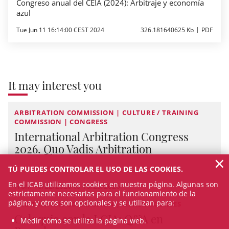
Congreso anual del CEIA (2024): Arbitraje y economía
azul
Tue Jun 11 16:14:00 CEST 2024
326.181640625 Kb
PDF
It may interest you
ARBITRATION COMMISSION | CULTURE / TRAINING
COMMISSION | CONGRESS
International Arbitration Congress
2026. Quo Vadis Arbitration
×
TÚ PUEDES CONTROLAR EL USO DE LAS COOKIES.
En el ICAB utilizamos cookies en nuestra página. Algunas son
From 10/22/2026 to 10/23/2026
estrictamente necesarias para el funcionamiento de la
página, y otros son opcionales y se utilizan para:
ARBITRATION COMMISSION | OTHER COURSES
Coloquio con la LCIA: Q&A en
Medir cómo se utiliza la página web.