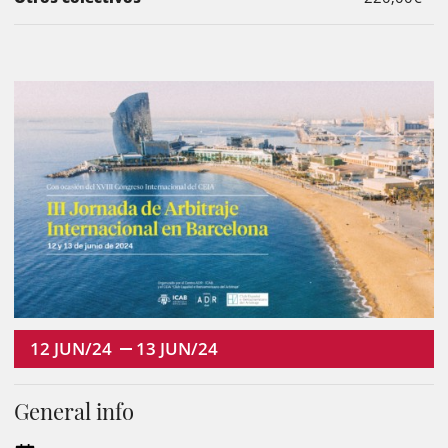
12
JUN/24
13
JUN/24
General info