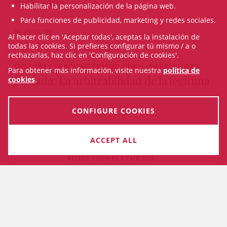
Barcelona
Habilitar la personalización de la página web.
Para funciones de publicidad, marketing y redes sociales.
IN-PERSON
Al hacer clic en 'Aceptar todas', aceptas la instalación de
todas las cookies. Si prefieres configurar tú mismo / a o
From 10/08/2026 to 10/18/2026
rechazarlas, haz clic en 'Configuración de cookies'.
CULTURE / TRAINING COMMISSION | WORKING DAY
Para obtener más información, visite nuestra
política de
Jornada: La arbitrabilidad de la legítima
cookies
.
CONFIGURE COOKIES
09/30/2026
ACCEPT ALL
VEURE TOTS ELS CURSOS
ETHICAL CODE
COOKIES TERMS & CONDITIONS
PRIVACY POLICY
RECORDING TEMS & CONDITIONS