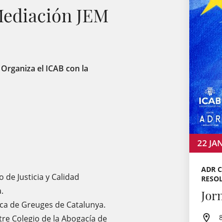
Mediación JEM
. Organiza el ICAB con la
22
JA
ADR C
 de Justicia y Calidad
RESOL
.
Jor
ica de Greuges de Catalunya.
tre Colegio de la Abogacía de