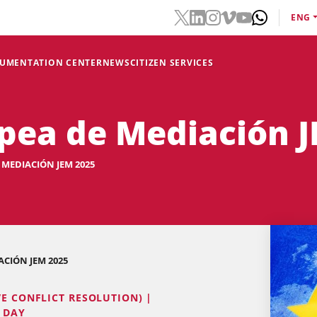
ENG
CUMENTATION CENTER
NEWS
CITIZEN SERVICES
pea de Mediación 
MEDIACIÓN JEM 2025
CIÓN JEM 2025
VE CONFLICT RESOLUTION) |
G DAY