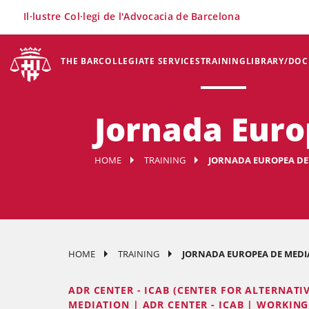
×
Il·lustre Col·legi de l'Advocacia de Barcelona
THE BAR
COLLEGIATE SERVICES
TRAINING
LIBRARY/DO
Jornada Euro
HOME
TRAINING
JORNADA EUROPEA DE 
HOME
TRAINING
JORNADA EUROPEA DE MEDIA
ADR CENTER - ICAB (CENTER FOR ALTERNATI
MEDIATION | ADR CENTER - ICAB | WORKIN