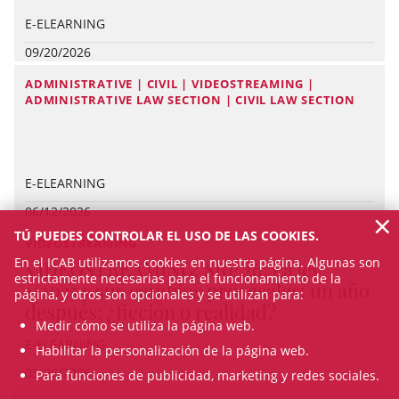
E-ELEARNING
09/20/2026
ADMINISTRATIVE | CIVIL | VIDEOSTREAMING |
ADMINISTRATIVE LAW SECTION | CIVIL LAW SECTION
E-ELEARNING
06/12/2026
×
TÚ PUEDES CONTROLAR EL USO DE LAS COOKIES.
VIDEOSTREAMING
En el ICAB utilizamos cookies en nuestra página. Algunas son
VIDEOSTREAMING: SRP'26: La ley
estrictamente necesarias para el funcionamiento de la
1/2025 y sus cambios procesales: un año
página, y otros son opcionales y se utilizan para:
después: ¿ficción o realidad?
Medir cómo se utiliza la página web.
E-ELEARNING
Habilitar la personalización de la página web.
05/26/2026
Para funciones de publicidad, marketing y redes sociales.