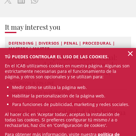
It may interest you
DEFENDING | DIVERSOS | PENAL | PROCEDURAL |
MASTERS | MASTER
×
Curso Parte Especial Derecho Penal:
TÚ PUEDES CONTROLAR EL USO DE LAS COOKIES.
Conductas delictivas y cuestiones de
En el ICAB utilizamos cookies en nuestra página. Algunas son
defensa de cada tipo delictivo 2027
estrictamente necesarias para el funcionamiento de la
página, y otros son opcionales y se utilizan para:
IN-PERSON & ON-LINE
Medir cómo se utiliza la página web.
From 03/11/2027 to 07/08/2027
Habilitar la personalización de la página web.
CULTURE / TRAINING COMMISSION | WORKING DAY
Para funciones de publicidad, marketing y redes sociales.
Jornada: La arbitrabilidad de la legítima
Al hacer clic en 'Aceptar todas', aceptas la instalación de
todas las cookies. Si prefieres configurar tú mismo / a o
rechazarlas, haz clic en 'Configuración de cookies'.
Para obtener más información, visite nuestra
política de