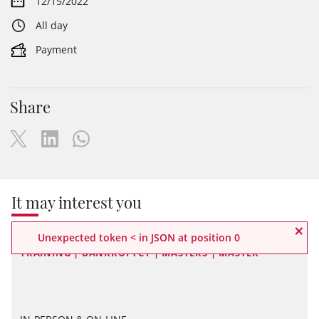
12/15/2022
All day
Payment
Share
It may interest you
×
Unexpected token < in JSON at position 0
TECHNICAL SECRETARIAT CAMPUS ICAB / MASTERS
TRAINING | BANKRUPTCY | MASTERS | MASTER