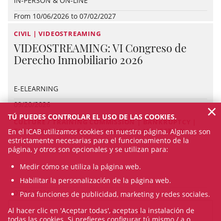
IN-PERSON & ON-LINE
From 10/06/2026 to 07/02/2027
CIVIL | VIDEOSTREAMING
VIDEOSTREAMING: VI Congreso de
Derecho Inmobiliario 2026
E-ELEARNING
×
09/20/2026
TÚ PUEDES CONTROLAR EL USO DE LAS COOKIES.
CULTURE / TRAINING COMMISSION | BANKRUPTCY |
TIC | ROUNDTABLE | BANKRUPTCY LAW SECTION
En el ICAB utilizamos cookies en nuestra página. Algunas son
estrictamente necesarias para el funcionamiento de la
página, y otros son opcionales y se utilizan para:
Medir cómo se utiliza la página web.
Habilitar la personalización de la página web.
07/16/2026
Para funciones de publicidad, marketing y redes sociales.
Al hacer clic en 'Aceptar todas', aceptas la instalación de
VEURE TOTS ELS CURSOS
todas las cookies. Si prefieres configurar tú mismo / a o