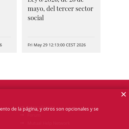
mayo, del tercer sector
social
26
Fri May 29 12:13:00 CEST 2026
×
Intercollegiate
ento de la página, y otros son opcionales y se
Forum
Mutual Help Network