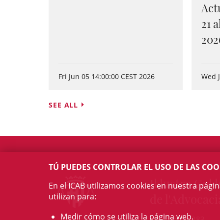
Act
21 
202
Fri Jun 05 14:00:00 CEST 2026
Wed J
SEE ALL
TÚ PUEDES CONTROLAR EL USO DE LAS COO
Il·lustre Col·l
En el ICAB utilizamos cookies en nuestra pági
de l'Advocaci
utilizan para:
Medir cómo se utiliza la página web.
c/ Mallorca, 283