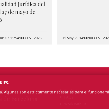
ualidad Jurídica del
al 27 de mayo de
6
un 03 11:54:00 CEST 2026
Fri May 29 14:00:00 CEST 20
KIES.
egi
Contact
na. Algunas son estrictamente necesarias para el funcionami
a de Barcelona
FAQs
Work with us