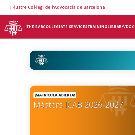
×
Il·lustre Col·legi de l'Advocacia de Barcelona
THE BAR
COLLEGIATE SERVICES
TRAINING
LIBRARY/DO
¡MATRÍCULA ABIERTA!
Másters ICAB 2026-2027