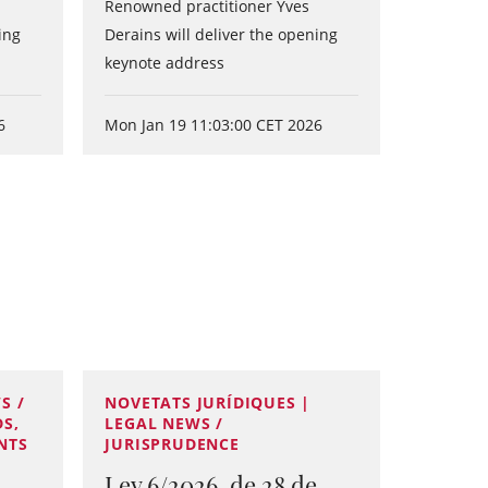
Renowned practitioner Yves
ing
Derains will deliver the opening
keynote address
6
Mon Jan 19 11:03:00 CET 2026
S /
NOVETATS JURÍDIQUES |
S,
LEGAL NEWS /
NTS
JURISPRUDENCE
Ley 6/2026, de 28 de