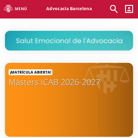
Advocacia Barcelona
MENÚ
¡MATRÍCULA ABIERTA!
Másters ICAB 2026-2027