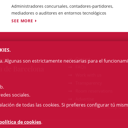
Administradores concursales, contadores-partidores,
mediadores o auditores en entornos tecnológicos
SEE MORE
KIES.
egi
Contact
na. Algunas son estrictamente necesarias para el funcionami
a de Barcelona
FAQs
Work with us
Transparency
b.
Room reservations
redes sociales.
Advertise
talación de todas las cookies. Si prefieres configurar tú mism
GAJ (Young Advocacy Grou
política de cookies
.