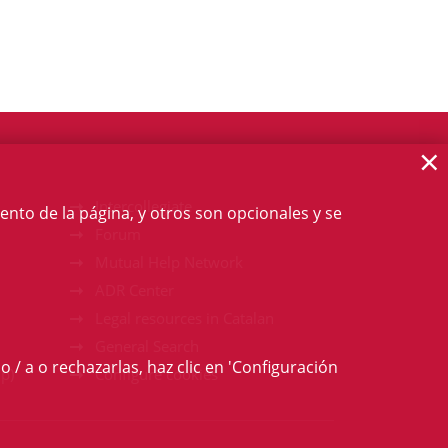
×
Intercollegiate
ento de la página, y otros son opcionales y se
Forum
Mutual Help Network
ADR Center
Legal resources in Catalan
General Search
o / a o rechazarlas, haz clic en 'Configuración
p)
Configure cookies