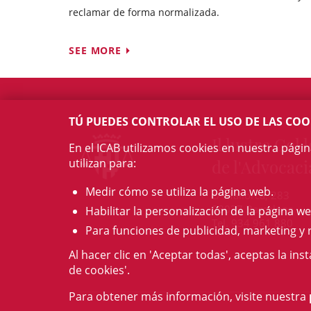
reclamar de forma normalizada.
SEE MORE
TÚ PUEDES CONTROLAR EL USO DE LAS COO
Il·lustre Col·l
En el ICAB utilizamos cookies en nuestra pági
utilizan para:
de l'Advocaci
Medir cómo se utiliza la página web.
c/ Mallorca, 283
08037 Barcelona
Habilitar la personalización de la página we
Tel. 934 961 880
Para funciones de publicidad, marketing y 
Al hacer clic en 'Aceptar todas', aceptas la ins
de cookies'.
Para obtener más información, visite nuestra