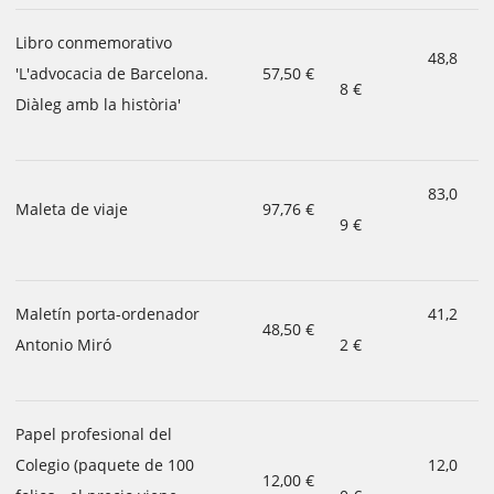
Libro conmemorativo
48,8
'L'advocacia de Barcelona.
57,50 €
8 €
Diàleg amb la història'
83,0
Maleta de viaje
97,76 €
9 €
Maletín porta-ordenador
41,2
48,50 €
Antonio Miró
2 €
Papel profesional del
Colegio (paquete de 100
12,0
12,00 €