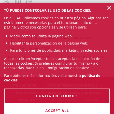
×
TÚ PUEDES CONTROLAR EL USO DE LAS COOKIES.
En el ICAB utilizamos cookies en nuestra página. Algunas son
Documents
estrictamente necesarias para el funcionamiento de la
página, y otros son opcionales y se utilizan para:
Medir cómo se utiliza la página web.
COLLEGIAL ATTENTION SERVICE (SAC) | COLLEGIATE
ATTENTION SERVICE (SAC)
Habilitar la personalización de la página web.
Anual Programme 2025
Para funciones de publicidad, marketing y redes sociales.
Mon Nov 24 10:12:00 CET 2025
1531.9208984375 Kb
PDF
Al hacer clic en 'Aceptar todas', aceptas la instalación de
todas las cookies. Si prefieres configurar tú mismo / a o
rechazarlas, haz clic en 'Configuración de cookies'.
Para obtener más información, visite nuestra
política de
cookies
.
ETHICAL CODE
COOKIES TERMS & CONDITIONS
PRIVACY POLICY
RECORDING TEMS & CONDITIONS
CONFIGURE COOKIES
LEGAL NOTICE
ACCESSIBILITY
SITEMAP
© Fri Aug 07 12:35:08 CEST 2026 Il·lustre Col·legi de l'Advocacia
ACCEPT ALL