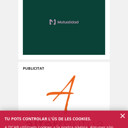
PUBLICITAT
×
TU POTS CONTROLAR L'ÚS DE LES COOKIES.
A l’ICAB utilitzem cookies a la nostra pàgina. Algunes són