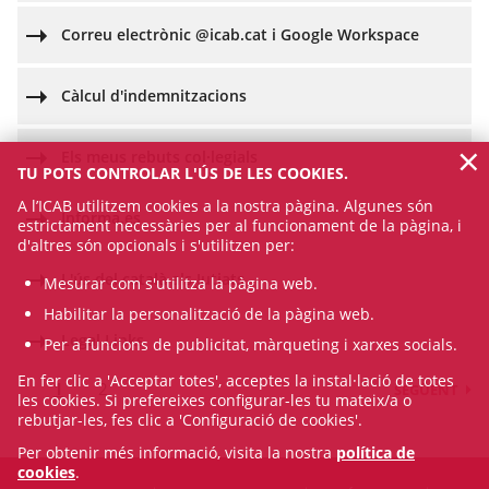
Correu electrònic @icab.cat i Google Workspace
Càlcul d'indemnitzacions
×
Els meus rebuts col·legials
TU POTS CONTROLAR L'ÚS DE LES COOKIES.
A l’ICAB utilitzem cookies a la nostra pàgina. Algunes són
Informa.es
estrictament necessàries per al funcionament de la pàgina, i
d'altres són opcionals i s'utilitzen per:
L'ús del català als Jutjats
Mesurar com s'utilitza la pàgina web.
Habilitar la personalització de la pàgina web.
Legal Links
Per a funcions de publicitat, màrqueting i xarxes socials.
En fer clic a 'Acceptar totes', acceptes la instal·lació de totes
1
2
SEGÜENT
les cookies. Si prefereixes configurar-les tu mateix/a o
rebutjar-les, fes clic a 'Configuració de cookies'.
Per obtenir més informació, visita la nostra
política de
cookies
.