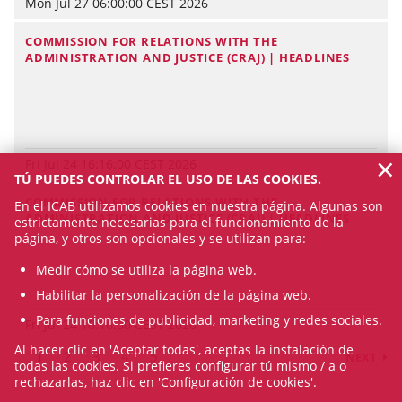
Mon Jul 27 06:00:00 CEST 2026
COMMISSION FOR RELATIONS WITH THE
ADMINISTRATION AND JUSTICE (CRAJ) | HEADLINES
×
Fri Jul 24 16:16:00 CEST 2026
TÚ PUEDES CONTROLAR EL USO DE LAS COOKIES.
COMMISSION FOR RELATIONS WITH THE
En el ICAB utilizamos cookies en nuestra página. Algunas son
ADMINISTRATION AND JUSTICE (CRAJ) | HEADLINES
estrictamente necesarias para el funcionamiento de la
página, y otros son opcionales y se utilizan para:
Medir cómo se utiliza la página web.
Habilitar la personalización de la página web.
Para funciones de publicidad, marketing y redes sociales.
Fri Jul 24 16:16:00 CEST 2026
Al hacer clic en 'Aceptar todas', aceptas la instalación de
1
2
3
4
5
NEXT
todas las cookies. Si prefieres configurar tú mismo / a o
rechazarlas, haz clic en 'Configuración de cookies'.