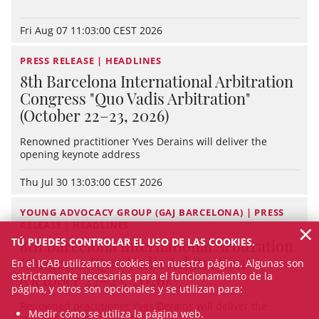
Fri Aug 07 11:03:00 CEST 2026
PRESS RELEASE | HEADLINES
8th Barcelona International Arbitration
Congress "Quo Vadis Arbitration"
(October 22–23, 2026)
Renowned practitioner Yves Derains will deliver the
opening keynote address
Thu Jul 30 13:03:00 CEST 2026
YOUNG ADVOCACY GROUP (GAJ BARCELONA) | PRESS
×
RELEASE | HEADLINES
8th Barcelona International Arbitration
TÚ PUEDES CONTROLAR EL USO DE LAS COOKIES.
Congress "Quo Vadis Arbitration"
En el ICAB utilizamos cookies en nuestra página. Algunas son
(October 22–23, 2026)
estrictamente necesarias para el funcionamiento de la
página, y otros son opcionales y se utilizan para:
Renowned practitioner Yves Derains will deliver the
Medir cómo se utiliza la página web.
opening keynote address