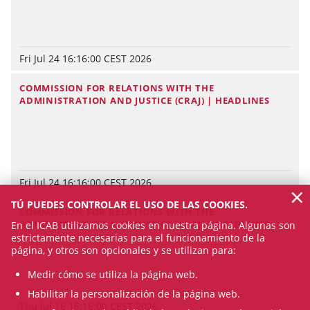
Fri Jul 24 16:16:00 CEST 2026
COMMISSION FOR RELATIONS WITH THE
ADMINISTRATION AND JUSTICE (CRAJ) | HEADLINES
Fri Jul 24 16:16:00 CEST 2026
×
TÚ PUEDES CONTROLAR EL USO DE LAS COOKIES.
COMMISSION FOR RELATIONS WITH THE
ADMINISTRATION AND JUSTICE (CRAJ) | HEADLINES
En el ICAB utilizamos cookies en nuestra página. Algunas son
estrictamente necesarias para el funcionamiento de la
página, y otros son opcionales y se utilizan para:
Medir cómo se utiliza la página web.
Habilitar la personalización de la página web.
Thu Jul 16 16:16:00 CEST 2026