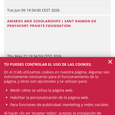
Tue Jun 09 19:34:00 CEST 2026
AWARDS AND SCHOLARSHIPS | SANT RAIMON DE
PENYAFORT PRIVATE FOUNDATION
Thu May 21 19:34:59 CEST 2026
×
TÚ PUEDES CONTROLAR EL USO DE LAS COOKIES.
AWARDS AND SCHOLARSHIPS | AWARDS,
SCHOLARSHIPS AND GRANTS
En el ICAB utilizamos cookies en nuestra página. Algunas son
estrictamente necesarias para el funcionamiento de la
página, y otros son opcionales y se utilizan para:
Medir cómo se utiliza la página web.
Habilitar la personalización de la página web.
Thu Apr 16 07:00:00 CEST 2026
Para funciones de publicidad, marketing y redes sociales.
Al hacer clic en 'Aceptar todas', aceptas la instalación de
SEE ALL NEWS