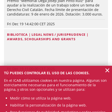
Premio "Memorial Degà Josep Joan Pintó Ruiz" para
ayudar a la realización de un trabajo sobre un tema de
Derecho Civil Catalán. Fecha límite de presentación de
candidaturas: 9 de enero de 2026. Dotación: 3.000 euros.
Fri Dec 19 14:42:00 CET 2025
BIBLIOTECA | LEGAL NEWS / JURISPRUDENCE |
AWARDS, SCHOLARSHIPS AND GRANTS
×
Fri Dec 19 11:00:00 CET 2025
TÚ PUEDES CONTROLAR EL USO DE LAS COOKIES.
BIBLIOTECA | LEGAL NEWS / JURISPRUDENCE |
En el ICAB utilizamos cookies en nuestra página. Algunas son
AWARDS, SCHOLARSHIPS AND GRANTS
estrictamente necesarias para el funcionamiento de la
página, y otros son opcionales y se utilizan para:
Medir cómo se utiliza la página web.
Habilitar la personalización de la página web.