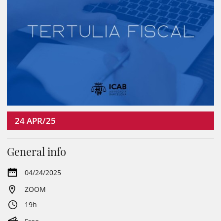
24
APR/25
General info
04/24/2025
ZOOM
19h