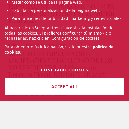
Medir cómo se utiliza la página web.
ESPECIALES E IMPUESTOS LOCALES
Habilitar la personalización de la página web.
del Máster de Derecho Fiscal, Edición
Para funciones de publicidad, marketing y redes sociales.
ICAB 2027
Al hacer clic en 'Aceptar todas', aceptas la instalación de
todas las cookies. Si prefieres configurar tú mismo / a o
From 07/14/2027 to 10/25/2027
rechazarlas, haz clic en 'Configuración de cookies'.
FISCAL | MASTERS | MASTER
Para obtener más información, visite nuestra
política de
MÓDULO III: IMPUESTO SOBRE
cookies
.
SOCIEDADES Y FISCALIDAD DE LOS
NO RESIDENTES del Máster de
CONFIGURE COOKIES
Derecho Fiscal, Edición ICAB 2027
IN-PERSON & ON-LINE
ACCEPT ALL
From 05/24/2027 to 07/12/2027
VEURE TOTS ELS CURSOS