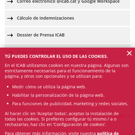
Correo electrónico @icab.cat y Google Workspace
Cálculo de indemnizaciones
Dossier de Prensa ICAB
×
El uso del catalán en los Juzgados
TÚ PUEDES CONTROLAR EL USO DE LAS COOKIES.
En el ICAB utilizamos cookies en nuestra página. Algunas son
Informa.es
estrictamente necesarias para el funcionamiento de la
página, y otros son opcionales y se utilizan para:
Legal Links
Medir cómo se utiliza la página web.
Habilitar la personalización de la página web.
Mis recibos colegiales
Para funciones de publicidad, marketing y redes sociales.
Al hacer clic en 'Aceptar todas', aceptas la instalación de
1
2
NEXT
todas las cookies. Si prefieres configurar tú mismo / a o
rechazarlas, haz clic en 'Configuración de cookies'.
Para obtener más información, visite nuestra
política de