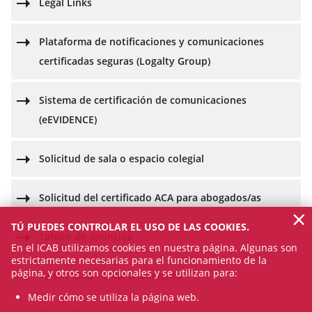
Legal Links
Plataforma de notificaciones y comunicaciones
certificadas seguras (Logalty Group)
Sistema de certificación de comunicaciones
(eEVIDENCE)
Solicitud de sala o espacio colegial
Solicitud del certificado ACA para abogados/as
×
TÚ PUEDES CONTROLAR EL USO DE LAS COOKIES.
Tablón de anuncios
En el ICAB utilizamos cookies en nuestra página. Algunas son
estrictamente necesarias para el funcionamiento de la
página, y otros son opcionales y se utilizan para:
Talent ICAB - Emprendimiento
Medir cómo se utiliza la página web.