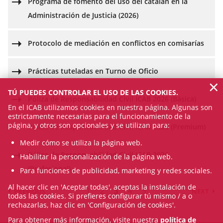
Programa de fomento del uso del catalán en la
Administración de Justicia (2026)
Protocolo de mediación en conflictos en comisarías
Prácticas tuteladas en Turno de Oficio
×
TÚ PUEDES CONTROLAR EL USO DE LAS COOKIES.
Póliza de Responsabilidad Civil ICAB 2026 (Básica)
En el ICAB utilizamos cookies en nuestra página. Algunas son
estrictamente necesarias para el funcionamiento de la
página, y otros son opcionales y se utilizan para:
Póliza de Responsabilidad Civil ICAB 2026 (Premium)
Medir cómo se utiliza la página web.
Póliza de Responsabilidad Civil ICAB 2026
Habilitar la personalización de la página web.
(Profesional)
Para funciones de publicidad, marketing y redes sociales.
Al hacer clic en 'Aceptar todas', aceptas la instalación de
1
2
3
4
5
PREVIOUS
NEXT
todas las cookies. Si prefieres configurar tú mismo / a o
rechazarlas, haz clic en 'Configuración de cookies'.
Para obtener más información, visite nuestra
política de