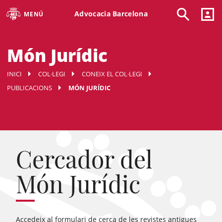
Advocacia Barcelona
MENÚ
Món Jurídic
INICI
COL·LEGI
CONEIX EL COL·LEGI
PUBLICACIONS
MÓN JURÍDIC
Cercador del
Món Jurídic
Accedeix al formulari de cerca de les revistes antigues