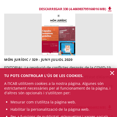
DESCARREGAR 330 (4.466983795166016 MB)
MÓN JURÍDIC / 329 - JUNY-JULIOL 2020
EDITORIAL
: La resolució de conflictes després de la COVID-19
×
TU POTS CONTROLAR L'ÚS DE LES COOKIES.
NOVETATS LEGISLATIVES:
Vigència del decret d’Estat d’Alarma.
A l’ICAB utilitzem cookies a la nostra pàgina. Algunes són
AMPLIACIÓ DE LA LEGISLACIÓ:
Reial Decret-Llei 16/2020, de 28
estrictament necessàries per al funcionament de la pàgina, i
d'altres són opcionals i s'utilitzen per:
d’abril, d...
Mesurar com s'utilitza la pàgina web.
DESCARREGAR 329 (3.482206344604492 MB)
Habilitar la personalització de la pàgina web.
2
3
4
5
6
ANTERIOR
SEGÜENT
Per a funcions de publicitat, màrqueting i xarxes socials.