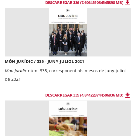
DESCARREGAR 336 (7.606451034545898 MB)
MÓN JURÍDIC / 335 - JUNY-JULIOL 2021
Món Jurídic
núm. 335, corresponent als mesos de juny-juliol
de 2021
DESCARREGAR 335 (4.844228744506836 MB)