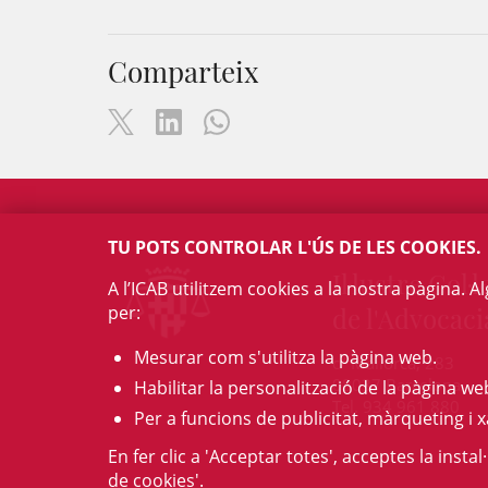
Comparteix
TU POTS CONTROLAR L'ÚS DE LES COOKIES.
Il·lustre Col·l
A l’ICAB utilitzem cookies a la nostra pàgina. 
per:
de l'Advocaci
Mesurar com s'utilitza la pàgina web.
c/ Mallorca, 283
08037 Barcelona
Habilitar la personalització de la pàgina we
Tel. 934 961 880
Per a funcions de publicitat, màrqueting i x
En fer clic a 'Acceptar totes', acceptes la insta
de cookies'.