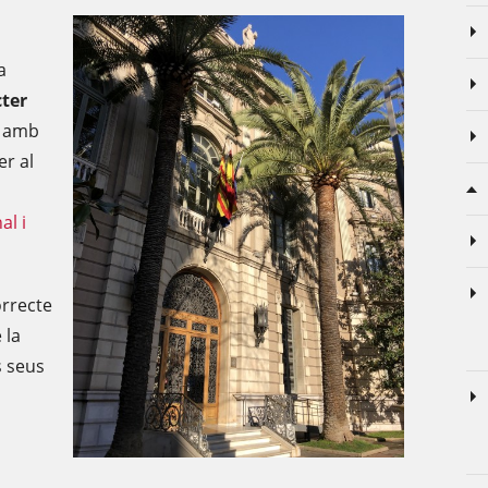
a
cter
, amb
er al
al i
orrecte
 la
s seus