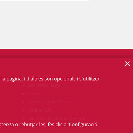
×
Talent ICAB
 pàgina, i d'altres són opcionals i s'utilitzen
La intercol·legial
Fòrum
Xarxa d'Ajuda Mútua
Centre ADR
Recursos jurídics en llengua
teix/a o rebutjar-les, fes clic a 'Configuració
catalana