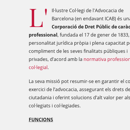
L'
Il·lustre Col·legi de l'Advocacia de
Barcelona (en endavant ICAB) és un
Corporació de Dret Públic de carà
professional
, fundada el 17 de gener de 1833
personalitat jurídica pròpia i plena capacitat p
compliment de les seves finalitats públiques i
privades, d’acord amb la
normativa profession
col·legial
.
La seva missió pot resumir-se en garantir el c
exercici de l’advocacia, assegurant els drets de
ciutadania i oferint solucions d’alt valor per al
col·legiats i col·legiades.
FUNCIONS