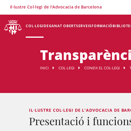
×
Il·lustre Col·legi de l'Advocacia de Barcelona
COL·LEGI
DEGANAT OBERT
SERVEIS
FORMACIÓ
BIBLIOTE
Transparència
INICI
COL·LEGI
CONEIX EL COL·LEGI
IL·LUSTRE COL·LEGI DE L'ADVOCACIA DE BAR
Presentació i funcion