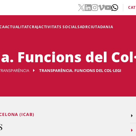
CAT
CA
ACTUALITAT
CRAJ
ACTIVITATS SOCIALS
ADR
CIUTADANIA
. Funcions del Col·
TRANSPARÈNCIA
TRANSPARÈNCIA. FUNCIONS DEL COL·LEGI
CELONA (ICAB)
s