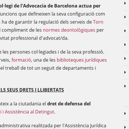
 Col·legi de l'Advocacia de Barcelona actua per
funcions que defineixen la seva configuració com
, ha de garantir la regulació dels serveis de
Torn
el compliment de les
normes deontològiques
per
ivitat professional d'advocat/da.
les persones col·legiades i de la seva professió.
rveis,
formació
, una de les
biblioteques jurídiques
 el treball de tot un seguit de departaments i
LS SEUS DRETS I LLIBERTATS
teix a la ciutadania el
dret de defensa del
i i Assistència al Detingut
.
inistrativa realitzada per l'Assistència Jurídica