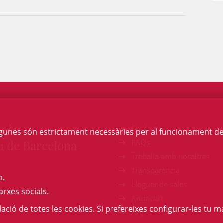
egi
Contacte
Algunes són estrictament necessàries per al funcionament de la
a de Barcelona
FAQs
Treballa amb nosaltres
Transparència
b.
Lloguer de sales
arxes socials.
Anuncia't
l·lació de totes les cookies. Si prefereixes configurar-les tu ma
GAJ