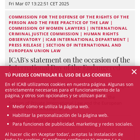
Fri Mar 07 13:22:51 CET 2025
COMMISSION FOR THE DEFENSE OF THE RIGHTS OF THE
PERSON AND THE FREE PRACTICE OF THE LAW |
COMMISSION OF WOMEN LAWYERS | INTERNATIONAL
CRIMINAL JUSTICE COMMISSION | HUMAN RIGHTS
OBSERVATORY | ICAB INTERNATIONAL DEPARTMENT |
PRESS RELEASE | SECTION OF INTERNATIONAL AND
EUROPEAN UNION LAW
ICAB's statement on the occasion of the
International Day of the Endangered
×
Lawyer
TÚ PUEDES CONTROLAR EL USO DE LAS COOKIES.
En el ICAB utilizamos cookies en nuestra página. Algunas son
The Council of the Barcelona Bar Association, encouraged
estrictamente necesarias para el funcionamiento de la
by the ICAB International Department and the
página, y otros son opcionales y se utilizan para:
Observatory of the Rights of People, along with the
Section of Private International Law and the European
Medir cómo se utiliza la página web.
Union, the Commission of ...
Habilitar la personalización de la página web.
Wed Jan 24 08:00:00 CET 2024
Para funciones de publicidad, marketing y redes sociales.
Al hacer clic en 'Aceptar todas', aceptas la instalación de
SEE ALL NEWS
todas las cookies. Si prefieres configurar tú mismo / a o