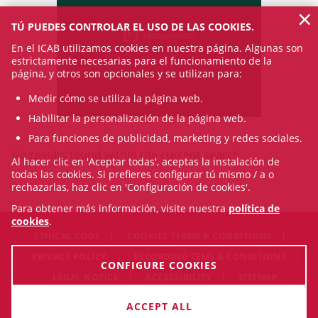
×
TÚ PUEDES CONTROLAR EL USO DE LAS COOKIES.
En el ICAB utilizamos cookies en nuestra página. Algunas son
estrictamente necesarias para el funcionamiento de la
página, y otros son opcionales y se utilizan para:
Medir cómo se utiliza la página web.
Habilitar la personalización de la página web.
Para funciones de publicidad, marketing y redes sociales.
No results found within the current search.
Al hacer clic en 'Aceptar todas', aceptas la instalación de
todas las cookies. Si prefieres configurar tú mismo / a o
rechazarlas, haz clic en 'Configuración de cookies'.
Para obtener más información, visite nuestra
política de
cookies
.
ETHICAL CODE
COOKIES TERMS & CONDITIONS
PRIVACY POLICY
RECORDING TEMS & CONDITIONS
CONFIGURE COOKIES
LEGAL NOTICE
ACCESSIBILITY
SITEMAP
© Fri Aug 07 05:32:52 CEST 2026 Il·lustre Col·legi de l'Advocacia
ACCEPT ALL