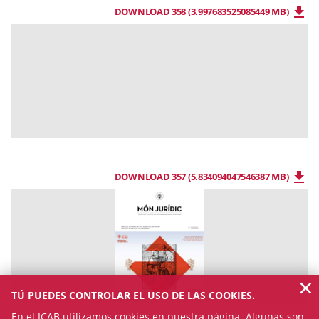
DOWNLOAD 358 (3.997683525085449 MB)
DOWNLOAD 357 (5.834094047546387 MB)
×
TÚ PUEDES CONTROLAR EL USO DE LAS COOKIES.
En el ICAB utilizamos cookies en nuestra página. Algunas son