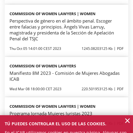
COMMISSION OF WOMEN LAWYERS | WOMEN
Perspectiva de género en el ámbito penal. Escoger
entre falacias y principios. Àngels Vivas Larruy,
magistrada y presidenta de la Sección de Apelación
Penal del TSJC
Thu Oct 05 14:01:00 CEST 2023
1245.08203125 Kb
PDF
COMMISSION OF WOMEN LAWYERS
Manifiesto 8M 2023 - Comisión de Mujeres Abogadas
ICAB
Wed Mar 08 18:00:00 CET 2023
220.501953125 Kb
PDF
COMMISSION OF WOMEN LAWYERS | WOMEN
Programa Jornada Mujeres Juristas 2023
×
TÚ PUEDES CONTROLAR EL USO DE LAS COOKIES.
Tue Mar 07 14:01:00 CET 2023
3395.765625 Kb
PDF
En el ICAB utilizamos cookies en nuestra página. Algunas son