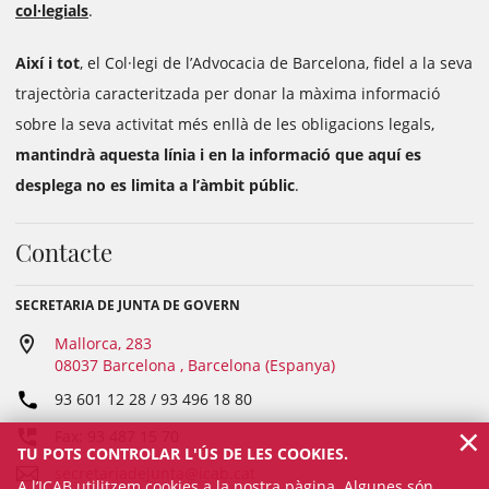
col·legials
.
Així i tot
, el Col·legi de l’Advocacia de Barcelona, fidel a la seva
trajectòria caracteritzada per donar la màxima informació
sobre la seva activitat més enllà de les obligacions legals,
mantindrà aquesta línia i en la informació que aquí es
desplega no es limita a l’àmbit públic
.
Contacte
SECRETARIA DE JUNTA DE GOVERN
Mallorca, 283
08037 Barcelona , Barcelona (Espanya)
93 601 12 28 / 93 496 18 80
×
Fax: 93 487 15 70
TU POTS CONTROLAR L'ÚS DE LES COOKIES.
secretariadejunta@icab.cat
A l’ICAB utilitzem cookies a la nostra pàgina. Algunes són