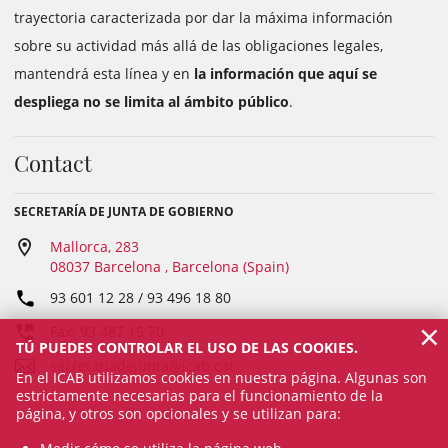
trayectoria caracterizada por dar la máxima información
sobre su actividad más allá de las obligaciones legales,
mantendrá esta línea y en
la información que aquí se
despliega no se limita al ámbito público
.
Contact
SECRETARÍA DE JUNTA DE GOBIERNO
Mallorca, 283
08037 Barcelona , Barcelona (Spain)
93 601 12 28 / 93 496 18 80
×
Fax: 93 487 15 70
TÚ PUEDES CONTROLAR EL USO DE LAS COOKIES.
secretariadejunta@icab.cat
En el ICAB utilizamos cookies en nuestra página. Algunas son
estrictamente necesarias para el funcionamiento de la
página, y otros son opcionales y se utilizan para: