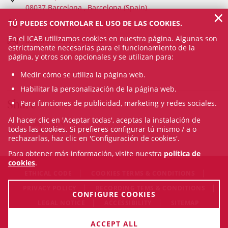
08037 Barcelona , Barcelona (Spain)
×
TÚ PUEDES CONTROLAR EL USO DE LAS COOKIES.
93 601 12 74 / 93 496 18 80
En el ICAB utilizamos cookies en nuestra página. Algunas son
administracio@icab.cat
estrictamente necesarias para el funcionamiento de la
página, y otros son opcionales y se utilizan para:
Medir cómo se utiliza la página web.
Habilitar la personalización de la página web.
Share
Para funciones de publicidad, marketing y redes sociales.
Al hacer clic en 'Aceptar todas', aceptas la instalación de
todas las cookies. Si prefieres configurar tú mismo / a o
rechazarlas, haz clic en 'Configuración de cookies'.
Para obtener más información, visite nuestra
política de
cookies
.
ETHICAL CODE
COOKIES TERMS & CONDITIONS
PRIVACY POLICY
RECORDING TEMS & CONDITIONS
CONFIGURE COOKIES
LEGAL NOTICE
ACCESSIBILITY
SITEMAP
© Sun Aug 09 05:30:37 CEST 2026 Il·lustre Col·legi de
ACCEPT ALL